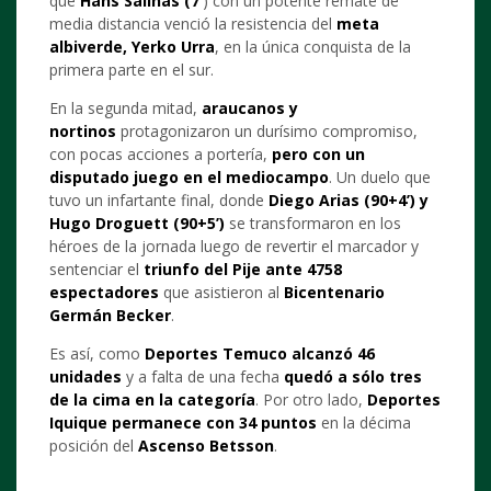
que
Hans Salinas (7’
) con un potente remate de
media distancia venció la resistencia del
meta
albiverde, Yerko Urra
, en la única conquista de la
primera parte en el sur.
En la segunda mitad,
araucanos y
nortinos
protagonizaron un durísimo compromiso,
con pocas acciones a portería,
pero con un
disputado juego en el mediocampo
. Un duelo que
tuvo un infartante final, donde
Diego Arias (90+4’) y
Hugo Droguett (90+5’)
se transformaron en los
héroes de la jornada luego de revertir el marcador y
sentenciar el
triunfo del Pije ante 4758
espectadores
que asistieron al
Bicentenario
Germán Becker
.
Es así, como
Deportes Temuco alcanzó 46
unidades
y a falta de una fecha
quedó a sólo tres
de la cima en la categoría
. Por otro lado,
Deportes
Iquique permanece con 34 puntos
en la décima
posición del
Ascenso Betsson
.