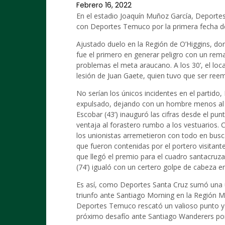
Febrero 16, 2022
En el estadio Joaquín Muñoz García, Deporte
con Deportes Temuco por la primera fecha d
Ajustado duelo en la Región de O’Higgins, d
fue el primero en generar peligro con un rem
problemas el meta araucano. A los 30’, el loca
lesión de Juan Gaete, quien tuvo que ser ree
No serían los únicos incidentes en el partido
expulsado, dejando con un hombre menos al P
Escobar (43’) inauguró las cifras desde el pu
ventaja al forastero rumbo a los vestuarios.
los unionistas arremetieron con todo en bus
que fueron contenidas por el portero visitant
que llegó el premio para el cuadro santacru
(74’) igualó con un certero golpe de cabeza e
Es así, como Deportes Santa Cruz sumó una 
triunfo ante Santiago Morning en la Región M
Deportes Temuco rescató un valioso punto y
próximo desafío ante Santiago Wanderers por