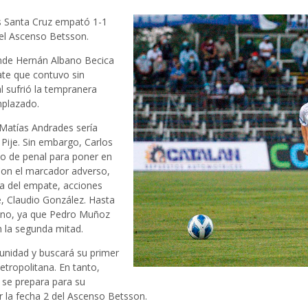
s Santa Cruz empató 1-1
el Ascenso Betsson.
onde Hernán Albano Becica
ate que contuvo sin
l sufrió la tempranera
mplazado.
, Matías Andrades sería
ije. Sin embargo, Carlos
nto de penal para poner en
 Con el marcador adverso,
ca del empate, acciones
e, Claudio González. Hasta
zano, ya que Pedro Muñoz
n la segunda mitad.
unidad y buscará su primer
etropolitana. En tanto,
 se prepara para su
 la fecha 2 del Ascenso Betsson.