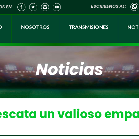
ESCRIBENOS AL:
OS EN
O
NOSOTROS
TRANSMISIONES
NOTI
Noticias
scata un valioso empa