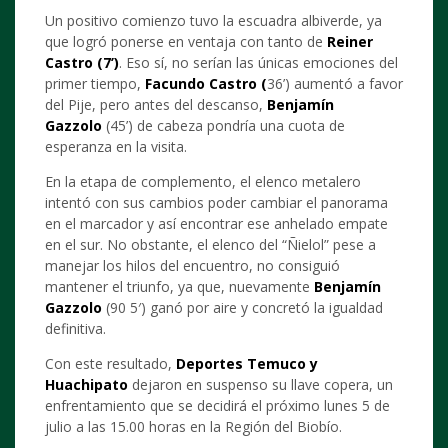
Un positivo comienzo tuvo la escuadra albiverde, ya
que logró ponerse en ventaja con tanto de
Reiner
Castro (7’)
. Eso sí, no serían las únicas emociones del
primer tiempo,
Facundo Castro (
36’) aumentó a favor
del Pije, pero antes del descanso,
Benjamín
Gazzolo
(45’) de cabeza pondría una cuota de
esperanza en la visita.
En la etapa de complemento, el elenco metalero
intentó con sus cambios poder cambiar el panorama
en el marcador y así encontrar ese anhelado empate
en el sur. No obstante, el elenco del “Ñielol” pese a
manejar los hilos del encuentro, no consiguió
mantener el triunfo, ya que, nuevamente
Benjamín
Gazzolo
(90 5′) ganó por aire y concretó la igualdad
definitiva.
Con este resultado,
Deportes Temuco y
Huachipato
dejaron en suspenso su llave copera, un
enfrentamiento que se decidirá el próximo lunes 5 de
julio a las 15.00 horas en la Región del Biobío.